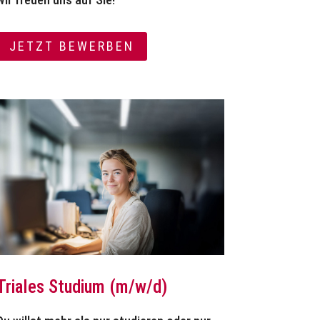
JETZT BEWERBEN
Triales Studium (m/w/d)