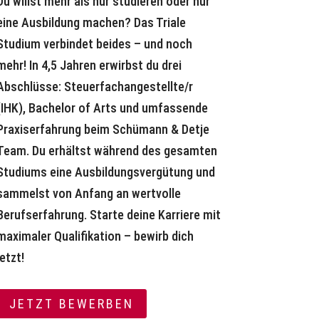
Du willst mehr als nur studieren oder nur
eine Ausbildung machen? Das Triale
Studium verbindet beides – und noch
mehr! In 4,5 Jahren erwirbst du drei
Abschlüsse: Steuerfachangestellte/r
(IHK), Bachelor of Arts und umfassende
Praxiserfahrung beim Schümann & Detje
Team. Du erhältst während des gesamten
Studiums eine Ausbildungsvergütung und
sammelst von Anfang an wertvolle
Berufserfahrung. Starte deine Karriere mit
maximaler Qualifikation – bewirb dich
jetzt!
JETZT BEWERBEN