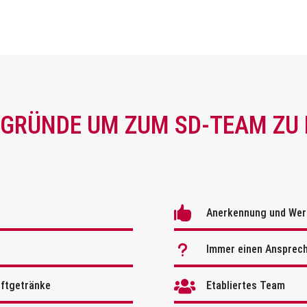
 GRÜNDE UM ZUM SD-TEAM Z

Anerkennung und Wer
u
Immer einen Ansprech

oftgetränke
Etabliertes Team